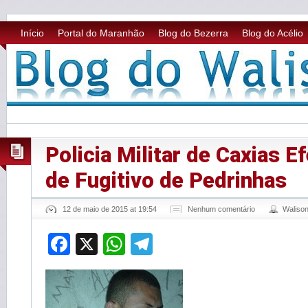
Início
Portal do Maranhão
Blog do Bezerra
Blog do Acélio
Policia Militar de Caxias E
de Fugitivo de Pedrinhas
12 de maio de 2015 at 19:54
Nenhum comentário
Waliso
Facebook
X
WhatsApp
Telegram