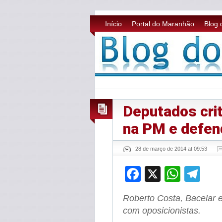
Início
Portal do Maranhão
Blog 
Deputados crit
na PM e defe
28 de março de 2014 at 09:53
Facebook
X
What
Te
Roberto Costa, Bacelar e
com oposicionistas.