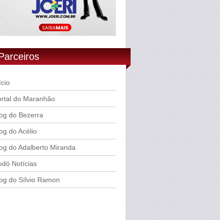
Parceiros
ício
rtal do Maranhão
og do Bezerra
og do Acélio
og do Adalberto Miranda
dó Notícias
og do Sílvio Ramon