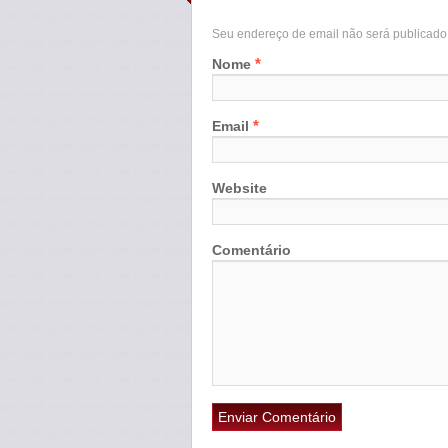
Seu endereço de email não será publicad
*
Nome
*
Email
Website
Comentário