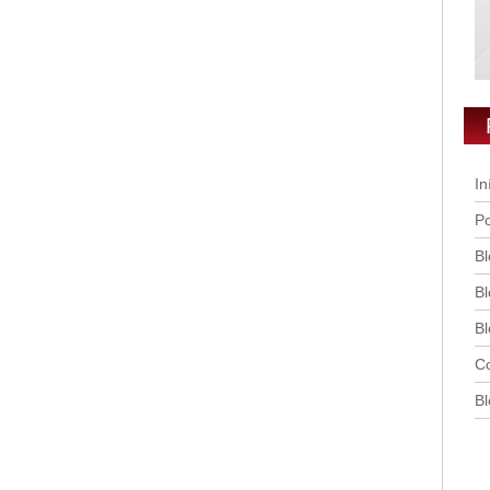
In
Po
Bl
Bl
Bl
Co
Bl