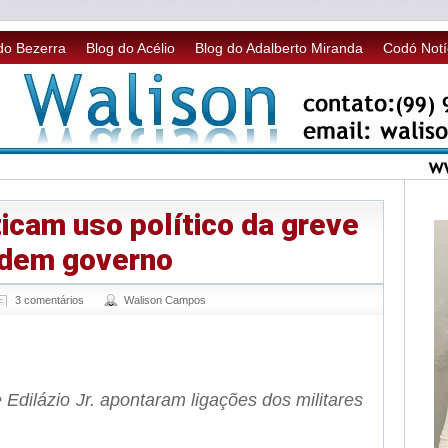
do Bezerra
Blog do Acélio
Blog do Adalberto Miranda
Codó Notí
icam uso político da greve
ndem governo
3 comentários
Walison Campos
sApp
legram
 Edilázio Jr. apontaram ligações dos militares